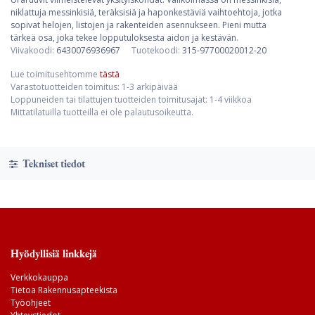
niklattuja messinkisiä, teräksisiä ja haponkestäviä vaihtoehtoja, jotka
sopivat helojen, listojen ja rakenteiden asennukseen. Pieni mutta
tärkeä osa, joka tekee lopputuloksesta aidon ja kestävän.
Viivakoodi:
6430076936967
Tuotekoodi:
315-97700020012-20
Lue toimitusehtomme
tästä
Varastotuotteiden toimitus: 1-3 arkipäivää
Loppuneiden tai tilattujen tuotteiden toimitusajat: 1-4 viikkoa
Mittatilatuilla tuotteilla ei ole palautusoikeutta.
Tekniset tiedot
Hyödyllisiä linkkejä
Verkkokauppa
Tietoa Rakennusapteekista
Työohjeet