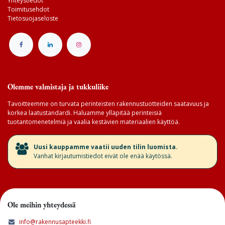
Yhteystiedot
Toimitusehdot
Tietosuojaseloste
Olemme valmistaja ja tukkuliike
Tavoitteemme on turvata perinteisten rakennustuotteiden saatavuus ja
korkea laatustandardi. Haluamme ylläpitää perinteisiä
tuotantomenetelmiä ja vaalia kestävien materiaalien käyttöä.
​Uusi kauppamme vaatii uuden tilin luomista.
Vanhat kirjautumistiedot eivät ole enää käytössä.
Ole meihin yhteydessä
info@rakennusapteekki.fi