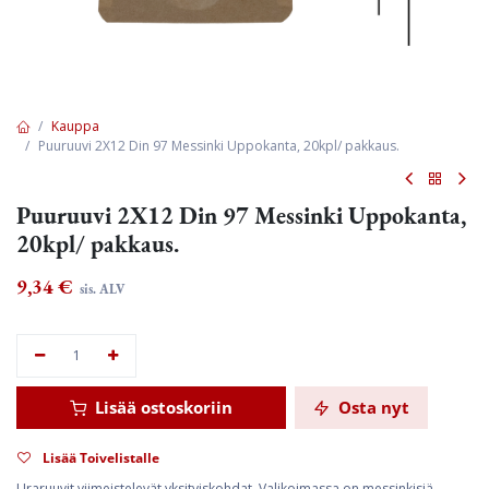
Kauppa
Puuruuvi 2X12 Din 97 Messinki Uppokanta, 20kpl/ pakkaus.
Puuruuvi 2X12 Din 97 Messinki Uppokanta,
20kpl/ pakkaus.
9,34
€
sis. ALV
Lisää ostoskoriin
Osta nyt
Lisää Toivelistalle
Uraruuvit viimeistelevät yksityiskohdat. Valikoimassa on messinkisiä,