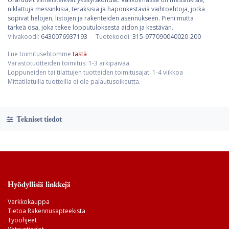
niklattuja messinkisiä, teräksisiä ja haponkestäviä vaihtoehtoja, jotka
sopivat helojen, listojen ja rakenteiden asennukseen. Pieni mutta
tärkeä osa, joka tekee lopputuloksesta aidon ja kestävän.
Viivakoodi:
6430076937193
Tuotekoodi:
315-977090040020-200
Lue toimitusehtomme
tästä
Varastotuotteiden toimitus: 1-3 arkipäivää
Loppuneiden tai tilattujen tuotteiden toimitusajat: 1-4 viikkoa
Mittatilatuilla tuotteilla ei ole palautusoikeutta.
Tekniset tiedot
Hyödyllisiä linkkejä
Verkkokauppa
Tietoa Rakennusapteekista
Työohjeet