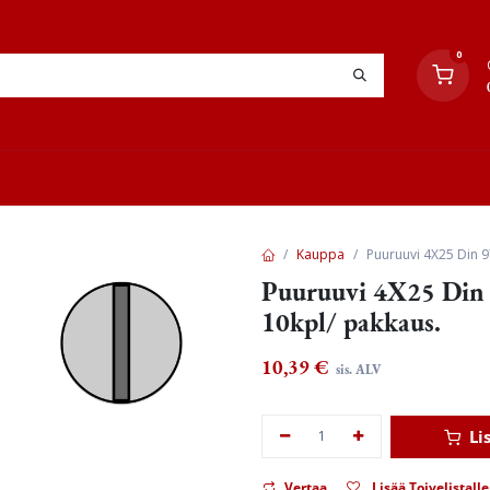
0
YHTEYSTIEDOT
TYÖOHJEET
JÄLLEENMYYJÄT
Kauppa
Puuruuvi 4X25 Din 9
Puuruuvi 4X25 Din 
10kpl/ pakkaus.
10,39
€
sis. ALV
Li
Vertaa
Lisää Toivelistalle