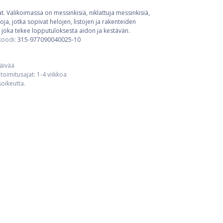
t. Valikoimassa on messinkisiä, niklattuja messinkisiä,
ja, jotka sopivat helojen, listojen ja rakenteiden
 joka tekee lopputuloksesta aidon ja kestävän.
koodi:
315-977090040025-10
päivää
toimitusajat: 1-4 viikkoa
usoikeutta.