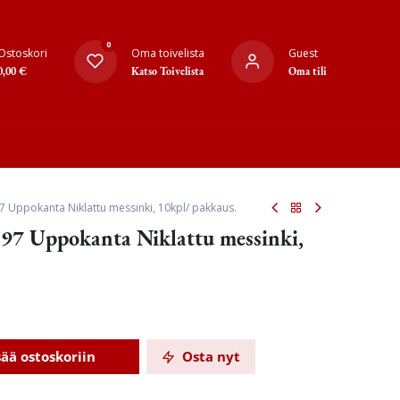
0
Ostoskori
Oma toivelista
Guest
0,00
€
Katso Toivelista
Oma tili
7 Uppokanta Niklattu messinki, 10kpl/ pakkaus.
97 Uppokanta Niklattu messinki,
sää ostoskoriin
Osta nyt