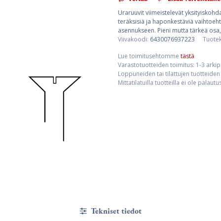
Uraruuvit viimeistelevät yksityiskohda
teräksisiä ja haponkestäviä vaihtoehto
asennukseen. Pieni mutta tärkeä osa,
Viivakoodi:
6430076937223
Tuote
Lue toimitusehtomme
tästä
Varastotuotteiden toimitus: 1-3 arki
Loppuneiden tai tilattujen tuotteiden 
Mittatilatuilla tuotteilla ei ole palaut
Tekniset tiedot