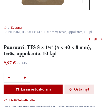
Kauppa
Puuruuvi, TFS 8 × 1¼" (4 × 30 × 8 mm), teräs, uppokanta, 10 kpl
Puuruuvi, TFS 8 × 1¼" (4 × 30 × 8 mm),
teräs, uppokanta, 10 kpl
9,97
€
sis. ALV
Lisää ostoskoriin
Osta nyt
Lisää Toivelistalle
Uraruuvit viimeistelevät yksityiskohdat. Valikoimassa on messinkisiä,