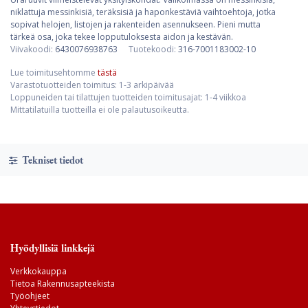
niklattuja messinkisiä, teräksisiä ja haponkestäviä vaihtoehtoja, jotka
sopivat helojen, listojen ja rakenteiden asennukseen. Pieni mutta
tärkeä osa, joka tekee lopputuloksesta aidon ja kestävän.
Viivakoodi:
6430076938763
Tuotekoodi:
316-7001183002-10
Lue toimitusehtomme
tästä
Varastotuotteiden toimitus: 1-3 arkipäivää
Loppuneiden tai tilattujen tuotteiden toimitusajat: 1-4 viikkoa
Mittatilatuilla tuotteilla ei ole palautusoikeutta.
Tekniset tiedot
Hyödyllisiä linkkejä
Verkkokauppa
Tietoa Rakennusapteekista
Työohjeet