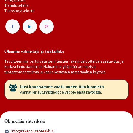
Yhteystiedot
Toimitusehdot
Tietosuojaseloste
Olemme valmistaja ja tukkuliike
Tavoitteemme on turvata perinteisten rakennustuotteiden saatavuus ja
korkea laatustandardi. Haluamme ylläpitää perinteisiä
tuotantomenetelmiä ja vaalia kestävien materiaalien käyttöä.
​Uusi kauppamme vaatii uuden tilin luomista.
Vanhat kirjautumistiedot eivät ole enää käytössä.
Ole meihin yhteydessä
info@rakennusapteekki.fi