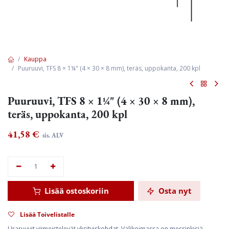
Kauppa
Puuruuvi, TFS 8 × 1¼" (4 × 30 × 8 mm), teräs, uppokanta, 200 kpl
Puuruuvi, TFS 8 × 1¼" (4 × 30 × 8 mm),
teräs, uppokanta, 200 kpl
41,58
€
sis. ALV
Lisää ostoskoriin
Osta nyt
Lisää Toivelistalle
Uraruuvit viimeistelevät yksityiskohdat. Valikoimassa on messinkisiä,