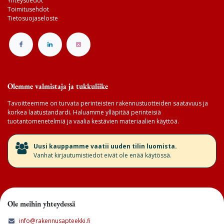
Yhteystiedot
Toimitusehdot
Tietosuojaseloste
Olemme valmistaja ja tukkuliike
Tavoitteemme on turvata perinteisten rakennustuotteiden saatavuus ja
korkea laatustandardi. Haluamme ylläpitää perinteisiä
tuotantomenetelmiä ja vaalia kestävien materiaalien käyttöä.
​Uusi kauppamme vaatii uuden tilin luomista.
Vanhat kirjautumistiedot eivät ole enää käytössä.
Ole meihin yhteydessä
info@rakennusapteekki.fi