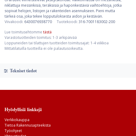
niklattuja messinkisiä, teräksisiä ja haponkestäviä vaihtoehtoja, jotka
sopivat helojen, listojen ja rakenteiden asennukseen. Pieni mutta
tärkeä osa, joka tekee lopputuloksesta aidon ja kestävän.
Viivakoodi:
6430076938770
Tuotekoodi:
316-7001183002-200
Lue toimitusehtomme
tästä
Varastotuotteiden toimitus: 1-3 arkipäivää
Loppuneiden tai tilattujen tuotteiden toimitusajat: 1-4 viikkoa
Mittatilatuilla tuotteilla ei ole palautusoikeutta.
Tekniset tiedot
Hyödyllisiä linkkejä
Verkkokauppa
Tietoa Rakennusapteekista
Työohjeet