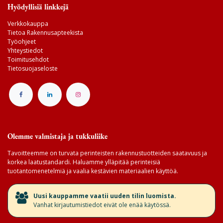
Hyödyllisiä linkkejä
Verkkokauppa
Tietoa Rakennusapteekista
Työohjeet
Yhteystiedot
Toimitusehdot
Tietosuojaseloste
Olemme valmistaja ja tukkuliike
Tavoitteemme on turvata perinteisten rakennustuotteiden saatavuus ja
korkea laatustandardi. Haluamme ylläpitää perinteisiä
tuotantomenetelmiä ja vaalia kestävien materiaalien käyttöä.
​Uusi kauppamme vaatii uuden tilin luomista.
Vanhat kirjautumistiedot eivät ole enää käytössä.