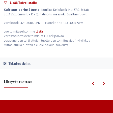
Lisää Toivelistalle
Kulttuuriperintötuote.
Koukku, Kellokoski No 67:2. Mitat:
30x135x50mm (L x K x S). Patinoitu messinki. Sisältää ruuvit.
Viivakoodi:
323-3004-9PM
Tuotekoodi:
323-3004-9PM
Lue toimitusehtomme
tästä
Varastotuotteiden toimitus: 1-3 arkipäivää
Loppuneiden tai tilattujen tuotteiden toimitusajat: 1-4 viikkoa
Mittatilatuilla tuotteilla ei ole palautusoikeutta.
Tekniset tiedot
Liittyvät tuotteet