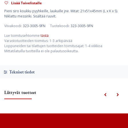
Lisää Toivelistalle
Pieni siro koukku pyyhkeille, laukuille jne. Mitat: 21x51x45mm (L x K x S).
Niklattu messinki. Sisältää ruuvit.
Viivakoodi:
323-3005-9FN
Tuotekoodi:
323-3005-9FN
Lue toimitusehtomme
tästä
Varastotuotteiden toimitus: 1-3 arkipäivää
Loppuneiden tai tilattujen tuotteiden toimitusajat: 1-4 viikkoa
Mittatilatuilla tuotteilla ei ole palautusoikeutta.
Tekniset tiedot
Liittyvät tuotteet