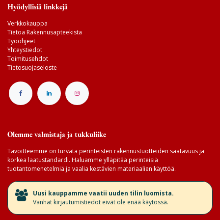
Hyödyllisiä linkkejä
Verkkokauppa
Tietoa Rakennusapteekista
Työohjeet
Yhteystiedot
Toimitusehdot
Tietosuojaseloste
Olemme valmistaja ja tukkuliike
Tavoitteemme on turvata perinteisten rakennustuotteiden saatavuus ja
korkea laatustandardi. Haluamme ylläpitää perinteisiä
tuotantomenetelmiä ja vaalia kestävien materiaalien käyttöä.
​Uusi kauppamme vaatii uuden tilin luomista.
Vanhat kirjautumistiedot eivät ole enää käytössä.