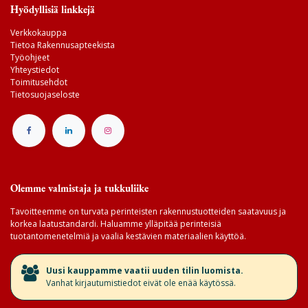
Hyödyllisiä linkkejä
Verkkokauppa
Tietoa Rakennusapteekista
Työohjeet
Yhteystiedot
Toimitusehdot
Tietosuojaseloste
Olemme valmistaja ja tukkuliike
Tavoitteemme on turvata perinteisten rakennustuotteiden saatavuus ja
korkea laatustandardi. Haluamme ylläpitää perinteisiä
tuotantomenetelmiä ja vaalia kestävien materiaalien käyttöä.
​Uusi kauppamme vaatii uuden tilin luomista.
Vanhat kirjautumistiedot eivät ole enää käytössä.