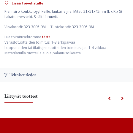
Lisää Toivelistalle
Pieni siro koukku pyyhkeille, laukuille jne. Mitat: 21x51x45mm (L x K x S).
Lakattu messinki. Sisältää ruuvit.
Viivakoodi:
323-3005-9M
Tuotekoodi:
323-3005-9M
Lue toimitusehtomme
tästä
Varastotuotteiden toimitus: 1-3 arkipäivää
Loppuneiden tai tilattujen tuotteiden toimitusajat: 1-4 viikkoa
Mittatilatuilla tuotteilla ei ole palautusoikeutta.
Tekniset tiedot
Liittyvät tuotteet