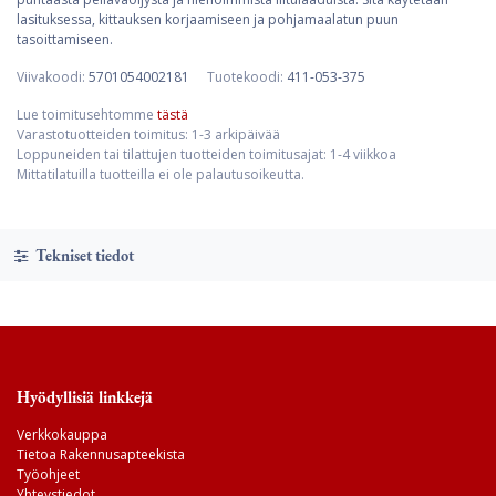
lasituksessa, kittauksen korjaamiseen ja pohjamaalatun puun
tasoittamiseen.
Viivakoodi:
5701054002181
Tuotekoodi:
411-053-375
Lue toimitusehtomme
tästä
Varastotuotteiden toimitus: 1-3 arkipäivää
Loppuneiden tai tilattujen tuotteiden toimitusajat: 1-4 viikkoa
Mittatilatuilla tuotteilla ei ole palautusoikeutta.
Tekniset tiedot
Hyödyllisiä linkkejä
Verkkokauppa
Tietoa Rakennusapteekista
Työohjeet
Yhteystiedot