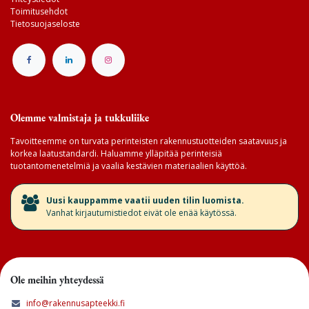
Toimitusehdot
Tietosuojaseloste
Olemme valmistaja ja tukkuliike
Tavoitteemme on turvata perinteisten rakennustuotteiden saatavuus ja
korkea laatustandardi. Haluamme ylläpitää perinteisiä
tuotantomenetelmiä ja vaalia kestävien materiaalien käyttöä.
​Uusi kauppamme vaatii uuden tilin luomista.
Vanhat kirjautumistiedot eivät ole enää käytössä.
Ole meihin yhteydessä
info@rakennusapteekki.fi