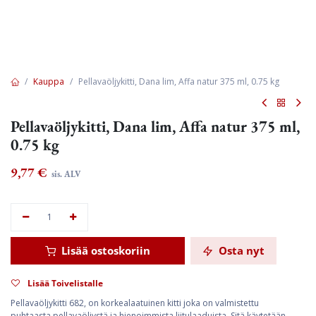
Kauppa
Pellavaöljykitti, Dana lim, Affa natur 375 ml, 0.75 kg
Pellavaöljykitti, Dana lim, Affa natur 375 ml,
0.75 kg
9,77
€
sis. ALV
Lisää ostoskoriin
Osta nyt
Lisää Toivelistalle
Pellavaöljykitti 682, on korkealaatuinen kitti joka on valmistettu
puhtaasta pellavaöljystä ja hienoimmista liitulaaduista. Sitä käytetään