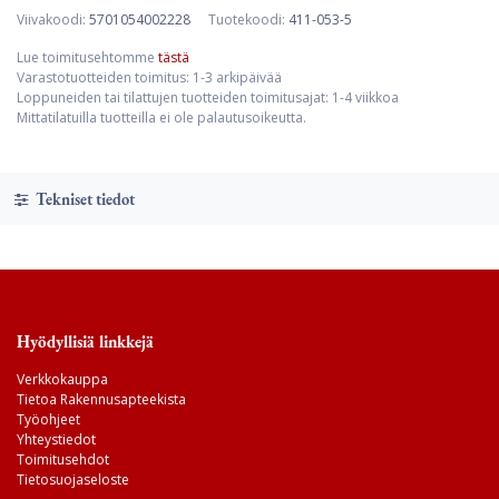
Viivakoodi:
5701054002228
Tuotekoodi:
411-053-5
Lue toimitusehtomme
tästä
Varastotuotteiden toimitus: 1-3 arkipäivää
Loppuneiden tai tilattujen tuotteiden toimitusajat: 1-4 viikkoa
Mittatilatuilla tuotteilla ei ole palautusoikeutta.
Tekniset tiedot
Hyödyllisiä linkkejä
Verkkokauppa
Tietoa Rakennusapteekista
Työohjeet
Yhteystiedot
Toimitusehdot
Tietosuojaseloste