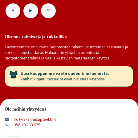
Olemme valmistaja ja tukkuliike
Tavoitteemme on turvata perinteisten rakennustuotteiden saatavuus ja
korkea laatustandardi. Haluamme ylläpitää perinteisiä
tuotantomenetelmiä ja vaalia kestävien materiaalien käyttöä.
​Uusi kauppamme vaatii uuden tilin luomista.
Vanhat kirjautumistiedot eivät ole enää käytössä.
Ole meihin yhteydessä
info@rakennusapteekki.fi
+358 19 233 975