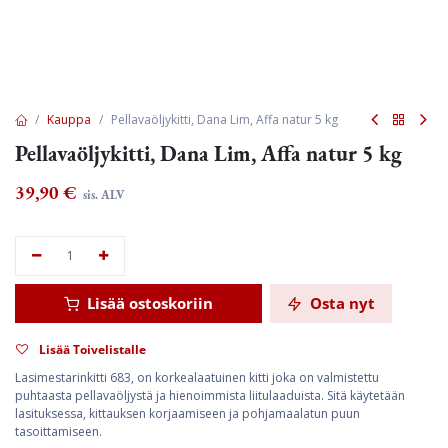
Kauppa
Pellavaöljykitti, Dana Lim, Affa natur 5 kg
Pellavaöljykitti, Dana Lim, Affa natur 5 kg
39,90
€
sis. ALV
Lisää ostoskoriin
Osta nyt
Lisää Toivelistalle
Lasimestarinkitti 683, on korkealaatuinen kitti joka on valmistettu
puhtaasta pellavaöljystä ja hienoimmista liitulaaduista. Sitä käytetään
lasituksessa, kittauksen korjaamiseen ja pohjamaalatun puun
tasoittamiseen.