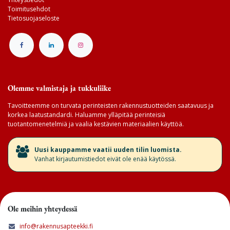
Toimitusehdot
Tietosuojaseloste
Olemme valmistaja ja tukkuliike
Tavoitteemme on turvata perinteisten rakennustuotteiden saatavuus ja
korkea laatustandardi. Haluamme ylläpitää perinteisiä
tuotantomenetelmiä ja vaalia kestävien materiaalien käyttöä.
​Uusi kauppamme vaatii uuden tilin luomista.
Vanhat kirjautumistiedot eivät ole enää käytössä.
Ole meihin yhteydessä
info@rakennusapteekki.fi