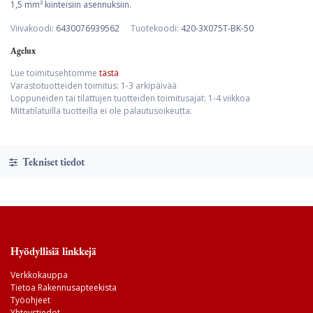
1,5 mm² kiinteisiin asennuksiin.
Viivakoodi:
6430076939562
Tuotekoodi:
420-3X075T-BK-50
Agelux
Lue toimitusehtomme
tästä
Varastotuotteiden toimitus: 1-3 arkipäivää
Loppuneiden tai tilattujen tuotteiden toimitusajat: 1-4 viikkoa
Mittatilatuilla tuotteilla ei ole palautusoikeutta.
Tekniset tiedot
Hyödyllisiä linkkejä
Verkkokauppa
Tietoa Rakennusapteekista
Työohjeet
Yhteystiedot