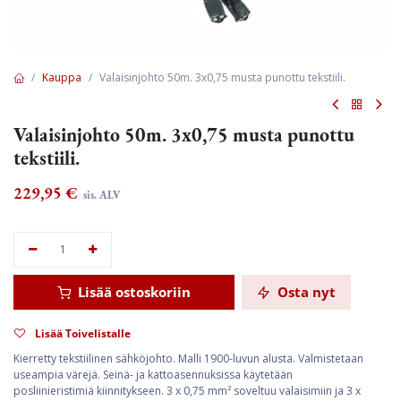
Kauppa
Valaisinjohto 50m. 3x0,75 musta punottu tekstiili.
Valaisinjohto 50m. 3x0,75 musta punottu
tekstiili.
229,95
€
sis. ALV
Lisää ostoskoriin
Osta nyt
Lisää Toivelistalle
Kierretty tekstiilinen sähköjohto. Malli 1900-luvun alusta. Valmistetaan
useampia värejä. Seinä- ja kattoasennuksissa käytetään
posliinieristimiä kiinnitykseen. 3 x 0,75 mm² soveltuu valaisimiin ja 3 x