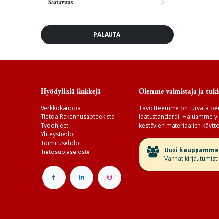
Saatavuus
PALAUTA
Hyödyllisiä linkkejä
Olemme valmistaja ja tukk
Verkkokauppa
Tavoitteemme on turvata per
Tietoa Rakennusapteekista
laatustandardi. Haluamme yll
Työohjeet
kestävien materiaalien käyttö
Yhteystiedot
Toimitusehdot
​Uusi kauppamme v
Tietosuojaseloste
Vanhat kirjautumist