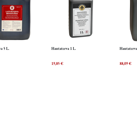
a 5 L.
Hautaterva 1 L.
Hautaterva
Lisää ostoskoriin
Lisää ostoskoriin
L
19,85
€
88,09
€