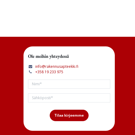
Ole meihin yhteydessä
info@rakennusapteekki.fi
+358 19 233 975
Tilaa kirjeemme