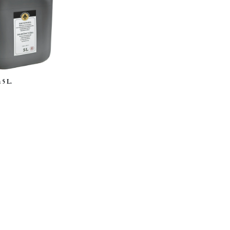
 5 L.
isää ostoskoriin