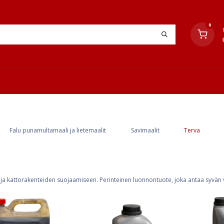
0
YHTEYSTIEDOT
TYÖOHJEET
JÄLLEENMYYJÄT
Falu punamultamaali ja lietemaalit
Savimaalit
Terva
ja kattorakenteiden suojaamiseen. Perinteinen luonnontuote, joka antaa syvän v