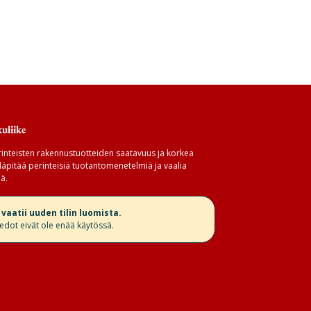
uliike
inteisten rakennustuotteiden saatavuus ja korkea
äpitää perinteisiä tuotantomenetelmiä ja vaalia
ä.
aatii uuden tilin luomista.
iedot eivät ole enää käytössä.