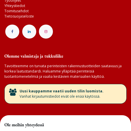
Työohjeet
Yhteystiedot
Toimitusehdot
Tietosuojaseloste
Olemme valmistaja ja tukkuliike
Tavoitteemme on turvata perinteisten rakennustuotteiden saatavuus ja
korkea laatustandardi. Haluamme ylläpitää perinteisiä
tuotantomenetelmiä ja vaalia kestävien materiaalien käyttöä.
​Uusi kauppamme vaatii uuden tilin luomista.
Vanhat kirjautumistiedot eivät ole enää käytössä.
Ole meihin yhteydessä