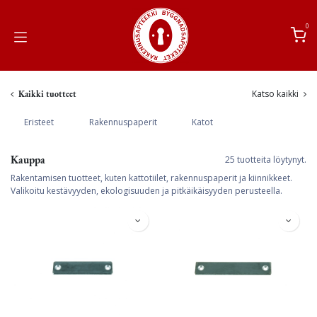
Siirry sisältöön
0
Katso kaikki
Kaikki tuotteet
Eristeet
Rakennuspaperit
Katot
Kauppa
25 tuotteita löytynyt.
Rakentamisen tuotteet, kuten kattotiilet, rakennuspaperit ja kiinnikkeet.
Valikoitu kestävyyden, ekologisuuden ja pitkäikäisyyden perusteella.