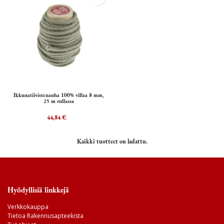
Ikkunatiivistenauha 100% villaa 8 mm,
25 m rullassa
44,84
€
Kaikki tuotteet on ladattu.
Hyödyllisiä linkkejä
Verkkokauppa
Tietoa Rakennusapteekista