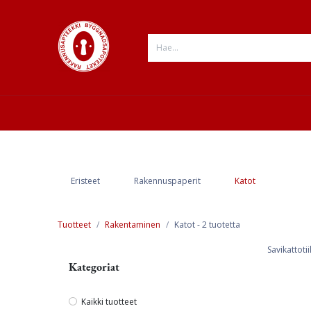
Siirry sisältöön
ESITTELY
VERKKOKAUPPA
INFO
Eristeet
Rakennuspaperit
Katot
Tuotteet
Rakentaminen
Katot
- 2 tuotetta
Savikattoti
Kategoriat
Kaikki tuotteet