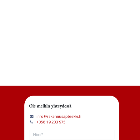
Ole meihin yhteydessä
info@rakennusapteekki.fi
+358 19 233 975