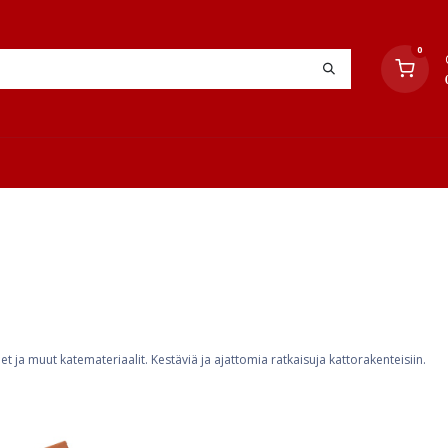
0
YHTEYSTIEDOT
TYÖOHJEET
JÄLLEENMYYJÄT
ilet ja muut katemateriaalit. Kestäviä ja ajattomia ratkaisuja kattorakenteisiin.