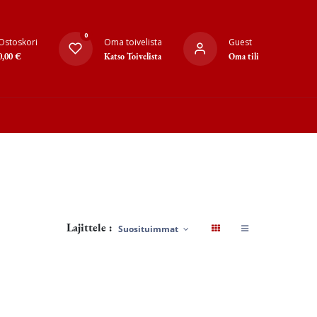
0
Ostoskori
Oma toivelista
Guest
0,00
€
Katso Toivelista
Oma tili
Lajittele :
Suosituimmat