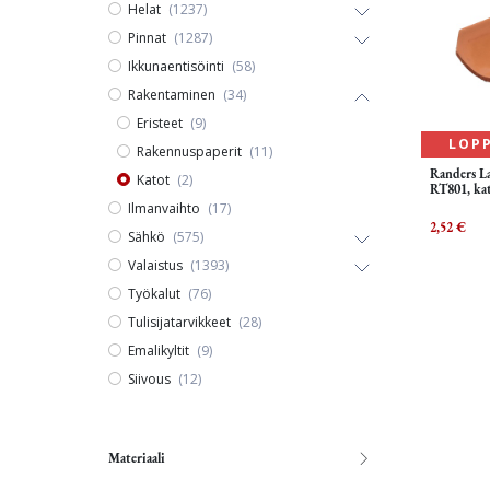
Helat
(1237)
Pinnat
(1287)
Ikkunaentisöinti
(58)
Rakentaminen
(34)
Eristeet
(9)
LOP
Rakennuspaperit
(11)
Randers La
Katot
(2)
RT801, katt
Ilmanvaihto
(17)
2,52
€
Sähkö
(575)
Valaistus
(1393)
Työkalut
(76)
Tulisijatarvikkeet
(28)
Emalikyltit
(9)
Siivous
(12)
Materiaali