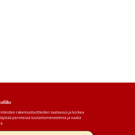
uliike
inteisten rakennustuotteiden saatavuus ja korkea
äpitää perinteisiä tuotantomenetelmiä ja vaalia
ä.