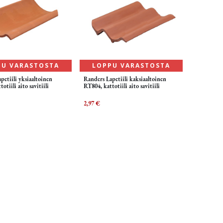
PU VARASTOSTA
LOPPU VARASTOSTA
petiili yksiaaltoinen
Randers Lapetiili kaksiaaltoinen
otiili aito savitiili
RT804, kattotiili aito savitiili
2,97
€