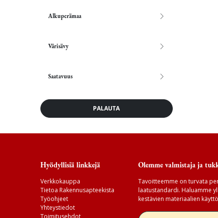
Alkuperämaa
Värisävy
Saatavuus
PALAUTA
Hyödyllisiä linkkejä
Olemme valmistaja ja tukk
Verkkokauppa
Tavoitteemme on turvata per
Tietoa Rakennusapteekista
laatustandardi. Haluamme yll
Työohjeet
kestävien materiaalien käyttö
Yhteystiedot
Toimitusehdot