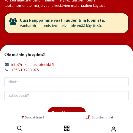
korkea laatustandardi. Haluamme ylläpitää perinteisiä
tuotantomenetelmiä ja vaalia kestävien materiaalien käyttöä.
​Uusi kauppamme vaatii uuden tilin luomista.
Vanhat kirjautumistiedot eivät ole enää käytössä.
Ole meihin yhteydessä
info@rakennusapteekki.fi
+358 19 233 975
Tilaa kirjeemme
Suodattimet
Suosituimmat