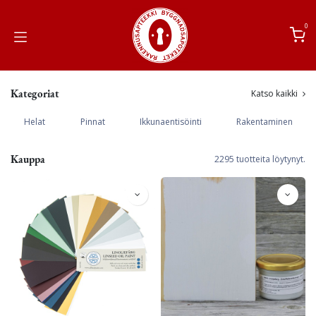
Siirry sisältöön
0
Kategoriat
Katso kaikki
Helat
Pinnat
Ikkunaentisöinti
Rakentaminen
Kauppa
2295 tuotteita löytynyt.