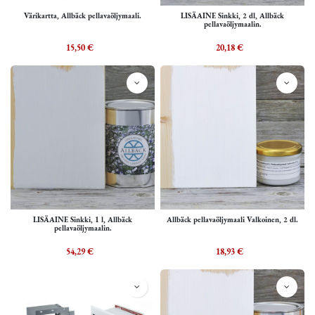
Värikartta, Allbäck pellavaöljymaali.
LISÄAINE Sinkki, 2 dl, Allbäck
pellavaöljymaalin.
15,50
€
20,18
€
LISÄAINE Sinkki, 1 l, Allbäck
Allbäck pellavaöljymaali Valkoinen, 2 dl.
pellavaöljymaalin.
54,29
€
18,93
€