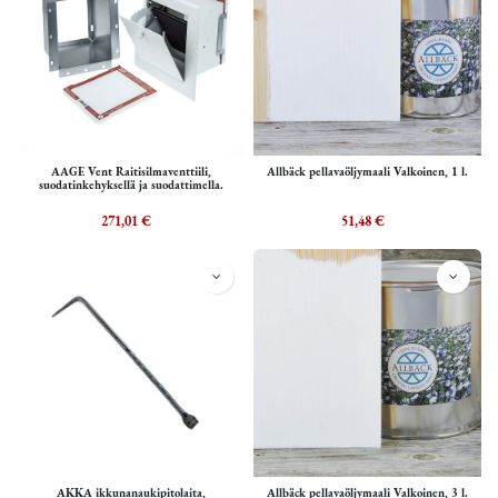
AAGE Vent Raitisilmaventtiili,
Allbäck pellavaöljymaali Valkoinen, 1 l.
suodatinkehyksellä ja suodattimella.
271,01
€
51,48
€
AKKA ikkunanaukipitolaita,
Allbäck pellavaöljymaali Valkoinen, 3 l.