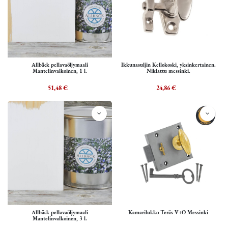
Allbäck pellavaöljymaali
Ikkunasuljin Kellokoski, yksinkertainen.
Mantelinvalkoinen, 1 l.
Niklattu messinki.
51,48
€
24,86
€
Allbäck pellavaöljymaali
Kamarilukko Teräs V+O Messinki
Mantelinvalkoinen, 3 l.