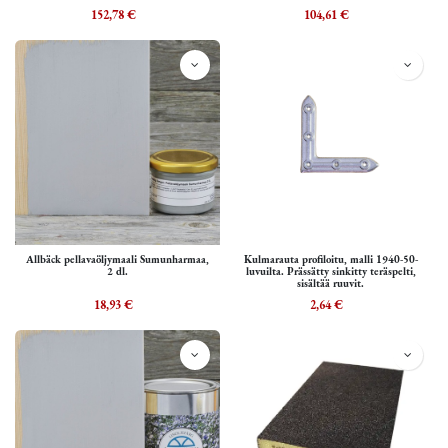
152,78
€
104,61
€
Allbäck pellavaöljymaali Sumunharmaa,
Kulmarauta profiloitu, malli 1940-50-
2 dl.
luvuilta. Prässätty sinkitty teräspelti,
sisältää ruuvit.
18,93
€
2,64
€