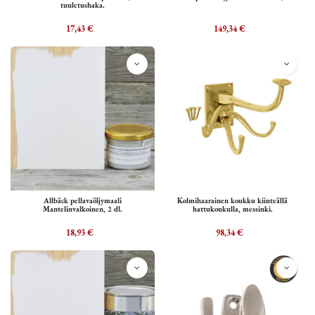
tuuletushaka.
17,43
€
149,34
€
Allbäck pellavaöljymaali
Kolmihaarainen koukku kiinteällä
Mantelinvalkoinen, 2 dl.
hattukoukulla, messinki.
18,93
€
98,34
€