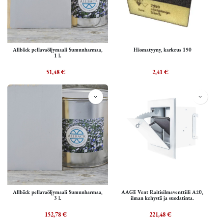
Allbäck pellavaöljymaali Sumunharmaa,
Hiomatyyny, karkeus 150
1 l.
51,48
€
2,41
€
Allbäck pellavaöljymaali Sumunharmaa,
AAGE Vent Raitisilmaventtiili A20,
3 l.
ilman kehystä ja suodatinta.
152,78
€
221,48
€