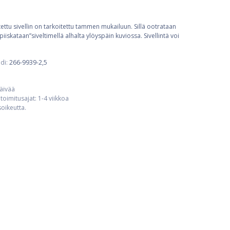
ettu sivellin on tarkoitettu tammen mukailuun. Sillä ootrataan
skataan”siveltimellä alhalta ylöyspäin kuviossa. Sivellintä voi
di:
266-9939-2,5
päivää
toimitusajat: 1-4 viikkoa
usoikeutta.