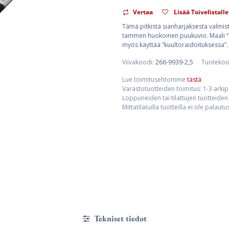
Vertaa
Lisää Toivelistalle
Tämä pitkistä sianharjaksesta valmist
tammen huokoinen puukuvio. Maali “pii
myös käyttää “kuultoraidoituksessa”.
Viivakoodi:
266-9939-2,5
Tuotekoo
Lue toimitusehtomme
tästä
Varastotuotteiden toimitus: 1-3 arki
Loppuneiden tai tilattujen tuotteiden 
Mittatilatuilla tuotteilla ei ole palaut
Tekniset tiedot