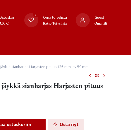
0
Ostoskori
Oma toivelista
Guest
0,00
€
Katso Toivelista
Oma tili
 jäykkä sianharjas Harjasten pituus 135 mm lev 59 mm
jäykkä sianharjas Harjasten pituus
sää ostoskoriin
Osta nyt