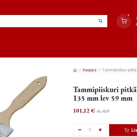
0
YHTEYSTIEDOT
TYÖOHJEET
JÄLLEENMYYJÄT
Kauppa
Tammipiiskuri pitkä
Tammipiiskuri pitkä 
135 mm lev 59 mm
101,12
€
sis. ALV
Li