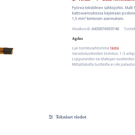
Pyöreä tekstiilinen sähköjohto. Malli
kattoasennuksissa käytetään posliinier
1,5 mm² kiinteisiin asennuksiin.
Viivakoodi:
6430076939746
Tuote
Agelux
Lue toimitusehtomme
tästä
Varastotuotteiden toimitus: 1-3 arki
Loppuneiden tai tilattujen tuotteiden 
Mittatilatuilla tuotteilla ei ole palaut
Tekniset tiedot