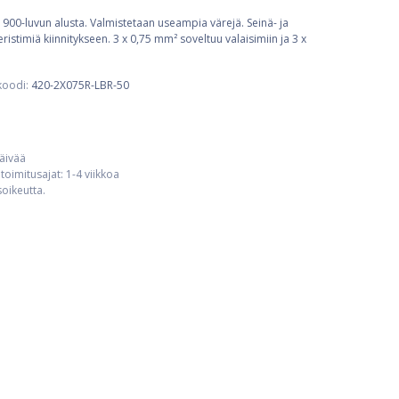
 1900-luvun alusta. Valmistetaan useampia värejä. Seinä- ja
istimiä kiinnitykseen. 3 x 0,75 mm² soveltuu valaisimiin ja 3 x
koodi:
420-2X075R-LBR-50
päivää
toimitusajat: 1-4 viikkoa
usoikeutta.