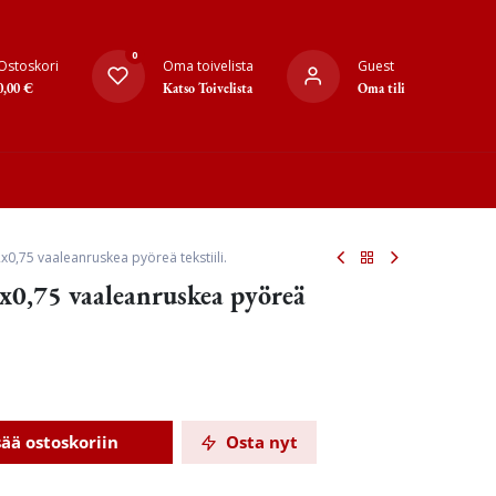
0
Ostoskori
Oma toivelista
Guest
0,00
€
Katso Toivelista
Oma tili
x0,75 vaaleanruskea pyöreä tekstiili.
2x0,75 vaaleanruskea pyöreä
sää ostoskoriin
Osta nyt