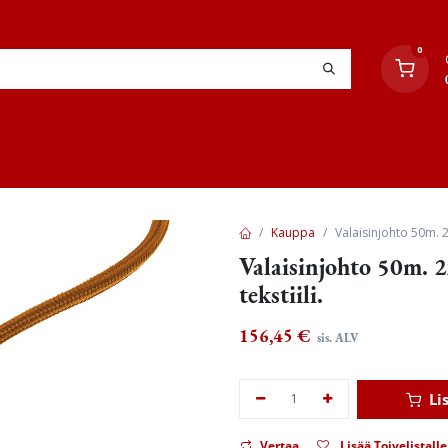
0
YHTEYSTIEDOT
TYÖOHJEET
JÄLLEENMYYJÄT
Kauppa
Valaisinjohto 50m. 2
Valaisinjohto 50m. 
tekstiili.
156,45
€
sis. ALV
Li
Vertaa
Lisää Toivelistalle