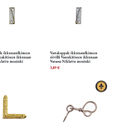
le ikkunasulkimeen
Vastakappale ikkunasulkimeen
isää ostoskoriin
Lisää ostoskoriin
keakätiseen ikkunaan
siivillä Vasenkätiseen ikkunaan
klattu messinki
Varaosa Niklattu messinki
3,89
€