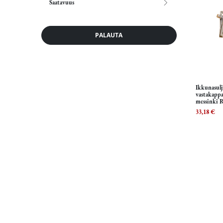
Saatavuus
PALAUTA
Ikkunasulji
vastakapp
messinki 
33,18
€