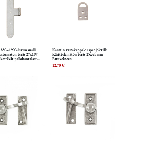
 1850–1900-luvun malli
Karmin vastakappale espanjoletille
isää ostoskoriin
Lisää ostoskoriin
ostumaton teräs 27x197
Käsittelemätön teräs 25x44 mm
estävät pallokantaiset
Ruuveineen
kana
12,70
€