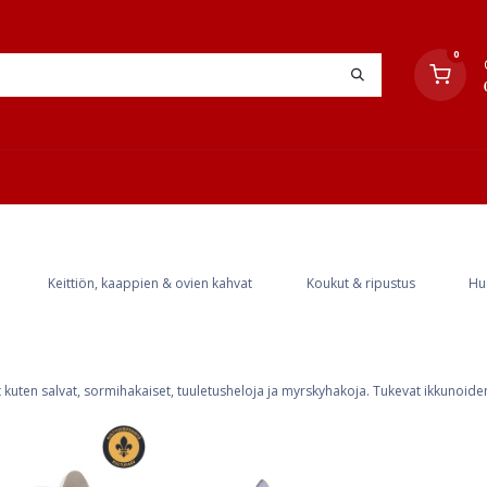
0
YHTEYSTIEDOT
TYÖOHJEET
JÄLLEENMYYJÄT
Keittiön, kaappien & ovien kahvat
Koukut & ripustus
Hu
 kuten salvat, sormihakaiset, tuuletusheloja ja myrskyhakoja. Tukevat ikkunoide