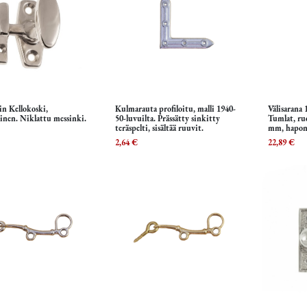
in Kellokoski,
Kulmarauta profiloitu, malli 1940-
Välisarana
Lisää ostoskoriin
Lisää ostoskoriin
L
inen. Niklattu messinki.
50-luvuilta. Prässätty sinkitty
Tumlat, ru
teräspelti, sisältää ruuvit.
mm, haponk
ruuvit mu
2,64
€
22,89
€