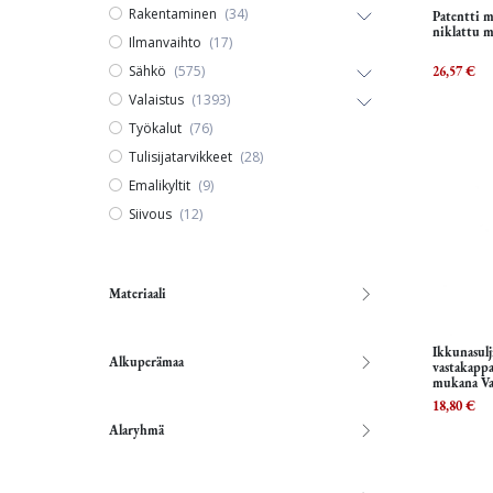
Rakentaminen
(34)
Patentti 
niklattu m
Ilmanvaihto
(17)
Sähkö
(575)
26,57
€
Valaistus
(1393)
Työkalut
(76)
Tulisijatarvikkeet
(28)
Emalikyltit
(9)
Siivous
(12)
Materiaali
Ikkunasulj
Alkuperämaa
vastakappa
mukana Va
Ruuveine
18,80
€
Alaryhmä