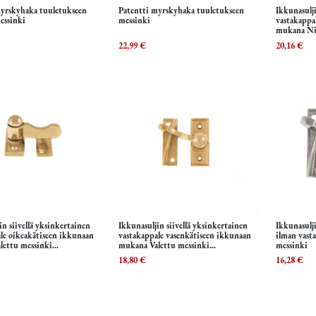
myrskyhaka tuuletukseen
Patentti myrskyhaka tuuletukseen
Ikkunasulji
Lisää ostoskoriin
Lisää ostoskoriin
L
essinki
messinki
vastakappa
mukana Ni
Ruuveinee
22,99
€
20,16
€
in siivellä yksinkertainen
Ikkunasuljin siivellä yksinkertainen
Ikkunasulji
Lisää ostoskoriin
Lisää ostoskoriin
L
le oikeakätiseen ikkunaan
vastakappale vasenkätiseen ikkunaan
ilman vast
lettu messinki
mukana Valettu messinki
messinki
en
Ruuveineen
18,80
€
16,28
€