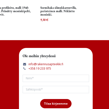
 profiloitu, malli 1940-
Sormihaka silmukkaruuvilla,
isää ostoskoriin
Lisää ostoskoriin
. Prässätty messinkipelti,
perinteinen malli. Niklattu
vit.
messinki.
9,30
€
Ole meihin yhteydessä
info@rakennusapteekki.fi
+358 19 233 975
Tilaa kirjeemme