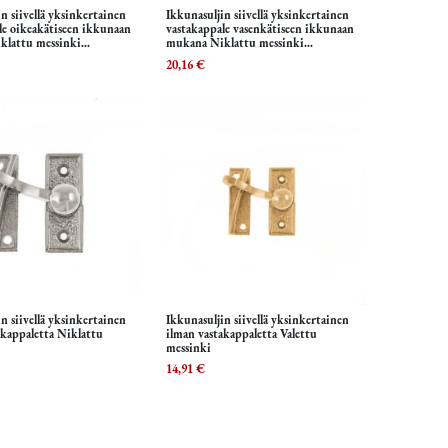
n siivellä yksinkertainen
Ikkunasuljin siivellä yksinkertainen
isää ostoskoriin
Lisää ostoskoriin
le oikeakätiseen ikkunaan
vastakappale vasenkätiseen ikkunaan
klattu messinki
mukana Niklattu messinki
n
Ruuveineen
20,16
€
n siivellä yksinkertainen
Ikkunasuljin siivellä yksinkertainen
isää ostoskoriin
Lisää ostoskoriin
akappaletta Niklattu
ilman vastakappaletta Valettu
messinki
14,91
€