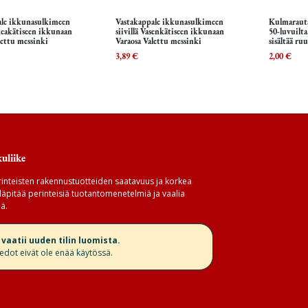
ale ikkunasulkimeen
Vastakappale ikkunasulkimeen
Kulmarauta
Lisää ostoskoriin
Lisää ostoskoriin
L
ikeakätiseen ikkunaan
siivillä Vasenkätiseen ikkunaan
50-luvuilta
lettu messinki
Varaosa Valettu messinki
sisältää ruu
3,89
€
2,00
€
uliike
inteisten rakennustuotteiden saatavuus ja korkea
äpitää perinteisiä tuotantomenetelmiä ja vaalia
ä.
aatii uuden tilin luomista.
iedot eivät ole enää käytössä.