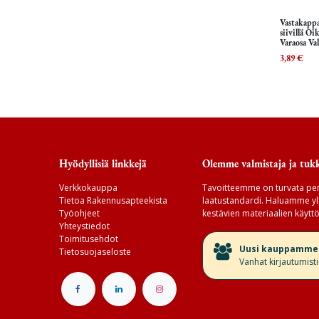
Vastakapp
siivillä O
Varaosa Va
3,89
€
Hyödyllisiä linkkejä
Olemme valmistaja ja tukk
Verkkokauppa
Tavoitteemme on turvata per
Tietoa Rakennusapteekista
laatustandardi. Haluamme yll
Työohjeet
kestävien materiaalien käyttö
Yhteystiedot
Toimitusehdot
​Uusi kauppamme v
Tietosuojaseloste
Vanhat kirjautumist