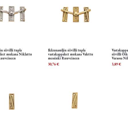
n siivillä tupla
Ikkunasuljin siivillä tupla
Vastakappa
Lisää ostoskoriin
Lisää ostoskoriin
L
aleet mukana Niklattu
vastakappaleet mukana Valettu
siivillä Oi
Ruuveineen
messinki Ruuveineen
Varaosa Ni
30,76
€
3,89
€