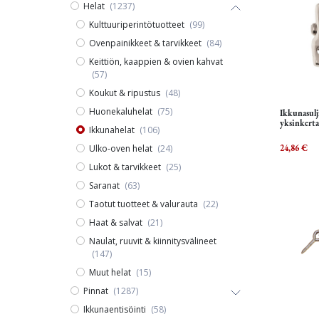
Helat
(1237)
Kulttuuriperintötuotteet
(99)
Ovenpainikkeet & tarvikkeet
(84)
Keittiön, kaappien & ovien kahvat
(57)
Koukut & ripustus
(48)
Huonekaluhelat
(75)
Ikkunasulj
yksinkerta
Ikkunahelat
(106)
Ulko-oven helat
(24)
24,86
€
Lukot & tarvikkeet
(25)
Saranat
(63)
Taotut tuotteet & valurauta
(22)
Haat & salvat
(21)
Naulat, ruuvit & kiinnitysvälineet
(147)
Muut helat
(15)
Pinnat
(1287)
Ikkunaentisöinti
(58)