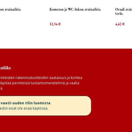
n avainaihio.
Komeron ja WC-lukon avainaihio.
Ovaali ava
Lisää ostoskoriin
Lisää ostoskoriin
L
teräs.
11,54
€
4,62
€
uliike
inteisten rakennustuotteiden saatavuus ja korkea
äpitää perinteisiä tuotantomenetelmiä ja vaalia
ä.
aatii uuden tilin luomista.
iedot eivät ole enää käytössä.