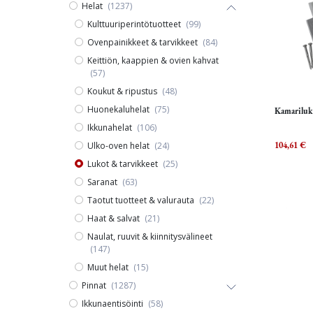
Helat
(1237)
Kulttuuriperintötuotteet
(99)
Ovenpainikkeet & tarvikkeet
(84)
Keittiön, kaappien & ovien kahvat
(57)
Koukut & ripustus
(48)
Huonekaluhelat
(75)
Kamariluk
Ikkunahelat
(106)
Ulko-oven helat
(24)
104,61
€
Lukot & tarvikkeet
(25)
Saranat
(63)
Taotut tuotteet & valurauta
(22)
Haat & salvat
(21)
Naulat, ruuvit & kiinnitysvälineet
(147)
Muut helat
(15)
Pinnat
(1287)
Ikkunaentisöinti
(58)