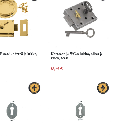
uotsi, näyttö ja lukko,
Komeron ja WC:n lukko, oikea ja
isää ostoskoriin
Lisää ostoskoriin
vasen, teräs
85,69
€