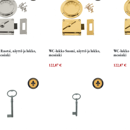
uotsi, näyttö ja lukko,
WC-lukko Suomi, näyttö ja lukko,
WC-lukko R
Lisää ostoskoriin
Lisää ostoskoriin
L
essinki
messinki
messinki
122,87
€
122,87
€