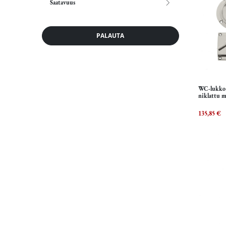
Saatavuus
PALAUTA
WC-lukko R
niklattu m
135,85
€