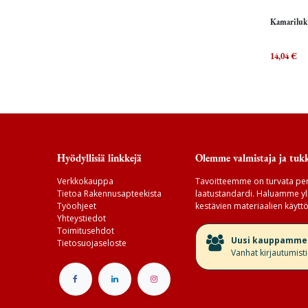
Kamariluko
14,04
€
Hyödyllisiä linkkejä
Olemme valmistaja ja tukk
Verkkokauppa
Tavoitteemme on turvata per
Tietoa Rakennusapteekista
laatustandardi. Haluamme yll
Työohjeet
kestävien materiaalien käyttö
Yhteystiedot
Toimitusehdot
​Uusi kauppamme v
Tietosuojaseloste
Vanhat kirjautumist