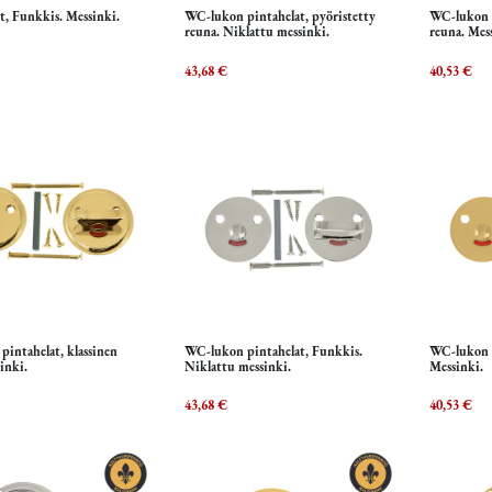
t, Funkkis. Messinki.
WC-lukon pintahelat, pyöristetty
WC-lukon p
Lisää ostoskoriin
Lisää ostoskoriin
L
reuna. Niklattu messinki.
reuna. Mes
43,68
€
40,53
€
intahelat, klassinen
WC-lukon pintahelat, Funkkis.
WC-lukon p
Lisää ostoskoriin
Lisää ostoskoriin
L
inki.
Niklattu messinki.
Messinki.
43,68
€
40,53
€