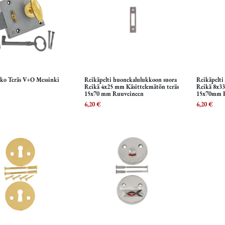
ko Teräs V+O Messinki
Reikäpelti huonekalulukkoon suora
Reikäpelti
Lisää ostoskoriin
Lisää ostoskoriin
L
Reikä 4x25 mm Käsittelemätön teräs
Reikä 8x33
15x70 mm Ruuveineen
15x70mm 
6,20
€
6,20
€