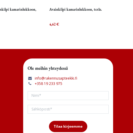
inkilpi kamarinlukkoon,
Avainkilpi kamarinlukkoon, teräs.
isää ostoskoriin
Lisää ostoskoriin
4,62
€
Ole meihin yhteydessä
info@rakennusapteekki.fi
+358 19 233 975
Tilaa kirjeemme