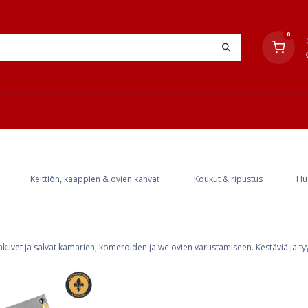
0
YHTEYSTIEDOT
TYÖOHJEET
JÄLLEENMYYJÄT
Keittiön, kaappien & ovien kahvat
Koukut & ripustus
Hu
nkilvet ja salvat kamarien, komeroiden ja wc-ovien varustamiseen. Kestäviä ja tyyl