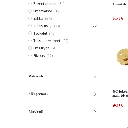
Rakentaminen
(34)
Avainkilve
Ilmanvaihto
(17)
Sähkö
(575)
14,91
€
Valaistus
(1393)
Työkalut
(76)
Tulisijatarvikkeet
(28)
Emalikyltit
(9)
Siivous
(12)
Materiaali
WC-lukon p
Alkuperämaa
malli. Mess
40,53
€
Alaryhmä