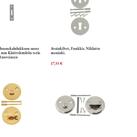
 huonekalulukkoon suora
Avainkilvet, Funkkis. Niklattu
isää ostoskoriin
Lisää ostoskoriin
 mm Käsittelemätön teräs
messinki.
Ruuveineen
17,53
€