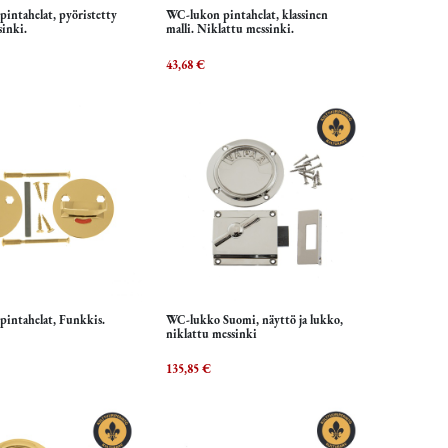
intahelat, pyöristetty
WC-lukon pintahelat, klassinen
isää ostoskoriin
Lisää ostoskoriin
sinki.
malli. Niklattu messinki.
43,68
€
intahelat, Funkkis.
WC-lukko Suomi, näyttö ja lukko,
isää ostoskoriin
Lisää ostoskoriin
niklattu messinki
135,85
€