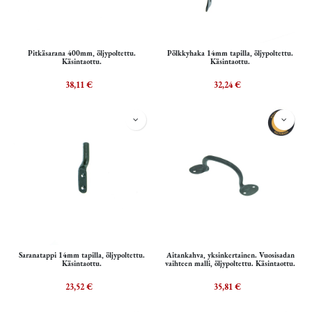
Pitkäsarana 400mm, öljypoltettu.
Pölkkyhaka 14mm tapilla, öljypoltettu.
Käsintaottu.
Käsintaottu.
38,11
€
32,24
€
Saranatappi 14mm tapilla, öljypoltettu.
Aitankahva, yksinkertainen. Vuosisadan
Käsintaottu.
vaihteen malli, öljypoltettu. Käsintaottu.
23,52
€
35,81
€