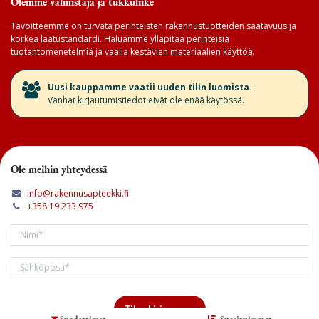
Olemme valmistaja ja tukkuliike
Tavoitteemme on turvata perinteisten rakennustuotteiden saatavuus ja
korkea laatustandardi. Haluamme ylläpitää perinteisiä
tuotantomenetelmiä ja vaalia kestävien materiaalien käyttöä.
​Uusi kauppamme vaatii uuden tilin luomista.
Vanhat kirjautumistiedot eivät ole enää käytössä.
Ole meihin yhteydessä
info@rakennusapteekki.fi
+358 19 233 975
Tilaa kirjeemme