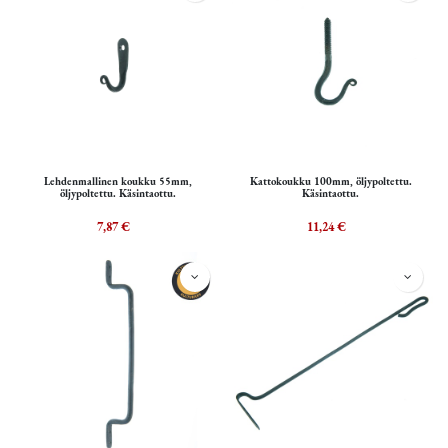
Lehdenmallinen koukku 55mm,
Kattokoukku 100mm, öljypoltettu.
öljypoltettu. Käsintaottu.
Käsintaottu.
7,87
€
11,24
€