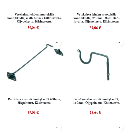
Vetokahva lehden muotoisilla
Vetokahva lehden muotoisilla
kiinnikkeillä, malli Billnäs 1800-luvulta.
kiinnikkeillä, 250mm. Malli 1800-
Öljypoltettu. Käsintaottu.
luvulta. Öljypoltettu. Käsintaottu.
39,06
€
39,06
€
Portinhaka ruuvikiinnityksellä 400mm,
Seinäkoukku ruuvikiinnityksellä,
öljypoltettu. Käsintaottu.
160mm. Öljypoltettu. Käsintaottu.
39,06
€
15,64
€