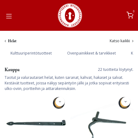
Siirry sisältöön
0
Katso kaikki
Helat
Kulttuuriperintötuotteet
Ovenpainikkeet & tarvikkeet
Keit
Kauppa
22 tuotteita löytynyt.
Taotut ja valurautaiset helat, kuten saranat, kahvat, hakaset ja salvat.
Kestävät tuotteet, joissa näkyy sepäntyön jälki ja jotka sopivat erityisesti
ulko-oviin, portteihin ja aittarakennuksiin.