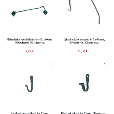
Heittohaka ruuvikiinnityksellä 250mm,
Lyhtykoukku korkeus 550-600mm,
öljypoltettu. Käsintaottu.
öljypoltettu. Käsintaottu.
36,85
€
50,30
€
Pieni kalanpyrstökoukku 75mm,
Pieni takinkoukku 75mm, öljypoltettu.