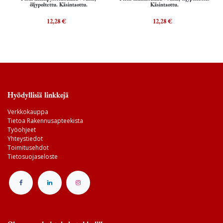
öljypoltettu. Käsintaottu.
Käsintaottu.
12,28
€
12,28
€
Hyödyllisiä linkkejä
Verkkokauppa
Tietoa Rakennusapteekista
Työohjeet
Yhteystiedot
Toimitusehdot
Tietosuojaseloste