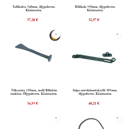
Tallikahva 340mm, öljypoltettu.
Hiilikola 550mm, öljypoltettu.
Käsintaottu.
Käsintaottu.
37,28
€
32,97
€
Tilkerauta 250mm, malli Billnäsin
Salpa ruuvikiinnityksellä 305mm,
ruukista. Öljypoltettu. Käsintaottu.
öljypoltettu. Käsintaottu.
34,55
€
40,21
€